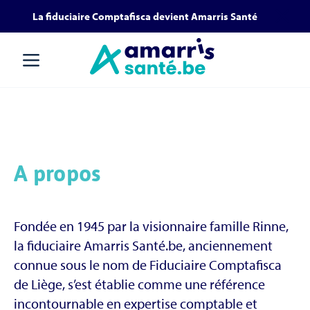
Aller
Aller au
La fiduciaire Comptafisca devient Amarris Santé
au
contenu
menu
Alerte
Email
*
nouveaux
articles
A propos
Envoyer
Fondée en 1945 par la visionnaire famille Rinne,
la fiduciaire Amarris Santé.be, anciennement
connue sous le nom de Fiduciaire Comptafisca
de Liège, s’est établie comme une référence
incontournable en expertise comptable et