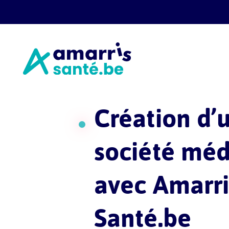
Aller
Aller au
au
contenu
menu
Création d’
société méd
avec Amarri
Santé.be