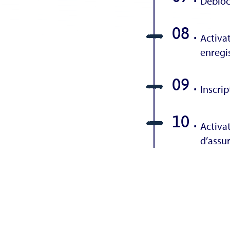
Débloc
08 .
Activat
enregi
09 .
Inscri
10 .
Activat
d’assu