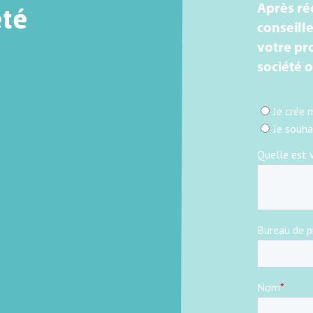
Après ré
été
conseille
votre pro
société 