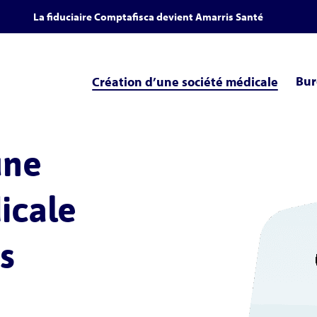
La fiduciaire Comptafisca devient Amarris Santé
Bur
Création d’une société médicale
une
icale
s