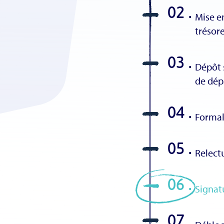
02 .
Mise en
trésore
03 .
Dépôt 
de dép
04 .
Formali
05 .
Relectu
06 .
Signatu
07 .