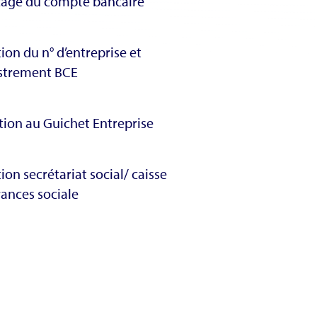
age du compte bancaire
ion du n° d’entreprise et
strement BCE
ption au Guichet Entreprise
ion secrétariat social/ caisse
rances sociale