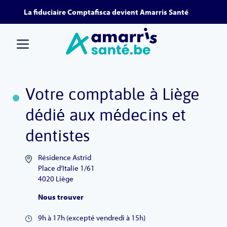
Aller
Aller au
La fiduciaire Comptafisca devient Amarris Santé
au
contenu
menu
Votre comptable à Liège
dédié aux médecins et
dentistes
Résidence Astrid
Place d’Italie 1/61
4020 Liège
Nous trouver
9h à 17h (excepté vendredi à 15h)